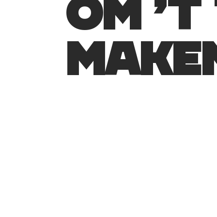
OM ’T
MAKE