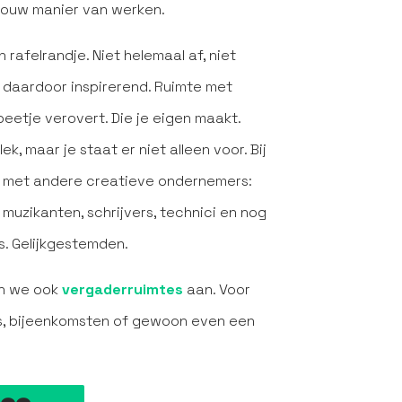
 jouw manier van werken.
rafelrandje. Niet helemaal af, niet
t daardoor inspirerend. Ruimte met
j beetje verovert. Die je eigen maakt.
k, maar je staat er niet alleen voor. Bij
k met andere creatieve ondernemers:
muzikanten, schrijvers, technici en nog
’s. Gelijkgestemden.
en we ook
vergaderruimtes
aan. Voor
s, bijeenkomsten of gewoon even een