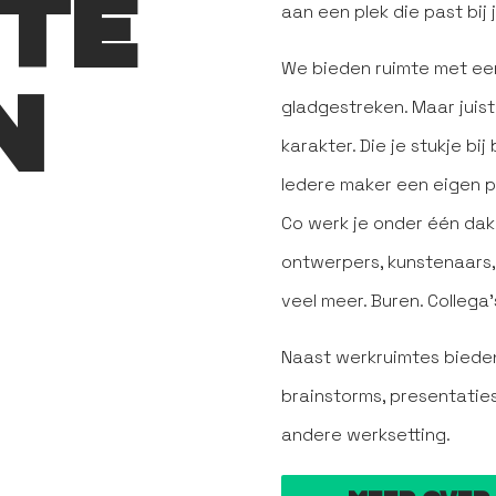
 TE
aan een plek die past bij
We bieden ruimte met een 
N
gladgestreken. Maar juis
karakter. Die je stukje bi
Iedere maker een eigen ple
Co werk je onder één da
ontwerpers, kunstenaars, 
veel meer. Buren. Collega
Naast werkruimtes bied
brainstorms, presentatie
andere werksetting.